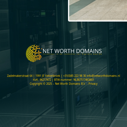
Zadelmakerstraat 64 | 1991 JE Velserbroek |
+31(0)85 222 98 30
info@networthdomains.nl
KvK: 96217472 | BTW-nummer: NL867517463B01
Copyright © 2025 – Net Worth Domains B.V.
- Privacy